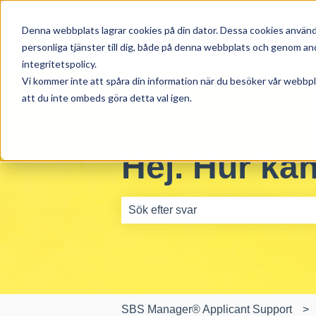
Svenska
Visa undermenyer för översättningar
Denna webbplats lagrar cookies på din dator. Dessa cookies används
personliga tjänster till dig, både på denna webbplats och genom and
integritetspolicy.
Vi kommer inte att spåra din information när du besöker vår webbpla
att du inte ombeds göra detta val igen.
Hej. Hur kan
Det finns inga förslag eftersom sökfäl
SBS Manager® Applicant Support