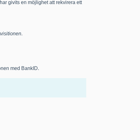
ar givits en möjlighet att rekvirera ett
.
visitionen
.
tionen med BankID.