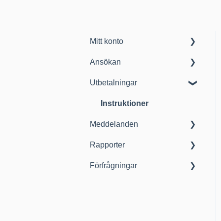
Mitt konto
Ansökan
Instruktioner
Utbetalningar
Frågor och svar
Instruktioner
Frågor och svar
Instruktioner
Meddelanden
Rapporter
Instruktioner
Förfrågningar
Instruktioner
Instruktioner
Frågor och svar