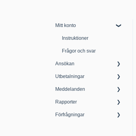
Mitt konto
Instruktioner
Frågor och svar
Ansökan
Utbetalningar
Instruktioner
Meddelanden
Frågor och svar
Instruktioner
Rapporter
Instruktioner
Förfrågningar
Instruktioner
Instruktioner