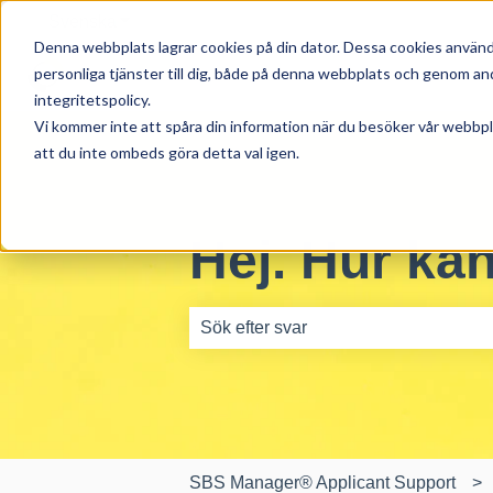
Svenska
Visa undermenyer för översättningar
Denna webbplats lagrar cookies på din dator. Dessa cookies används
personliga tjänster till dig, både på denna webbplats och genom and
integritetspolicy.
Vi kommer inte att spåra din information när du besöker vår webbpla
att du inte ombeds göra detta val igen.
Hej. Hur kan
Det finns inga förslag eftersom sökfäl
SBS Manager® Applicant Support